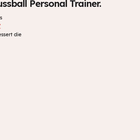
sball Personal Trainer.
s
7
ssert die