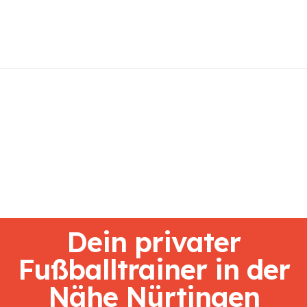
Home
Athletiktraining
Neurozentriertes
Fußballtraining
Fußballschule
Training buchen
Fussballcamps
Mehr
Dein privater
Fußballtrainer in der
Nähe Nürtingen